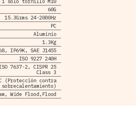
1 solo tornillo M10
60G
15.3Grms 24-2000Hz
PC
Aluminio
1.3Kg
68, IP69K, SAE J1455
ISO 9227 240H
ISO 7637-2, CISPR 25
Class 3
C (Protección contra
sobrecalentamiento)
am, Wide Flood,Flood