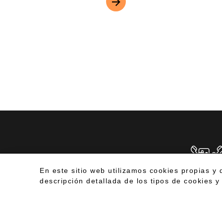
TE LLAMA
© Senspain
+34 