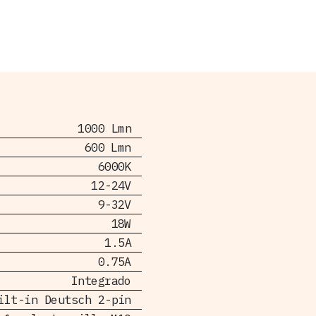
1000 Lmn
600 Lmn
6000K
12-24V
9-32V
18W
1.5A
0.75A
Integrado
ilt-in Deutsch 2-pin