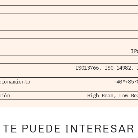
IP
ISO13766, ISO 14982, 
cionamiento
-40º+85º
ción
High Beam, Low Be
TE PUEDE INTERESAR