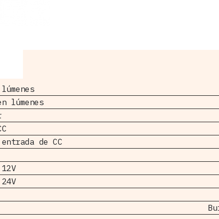
 lúmenes
en lúmenes
r
CC
 entrada de CC
 12V
 24V
Bu