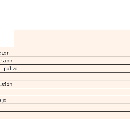
ción
isión
l polvo
isión
ajo