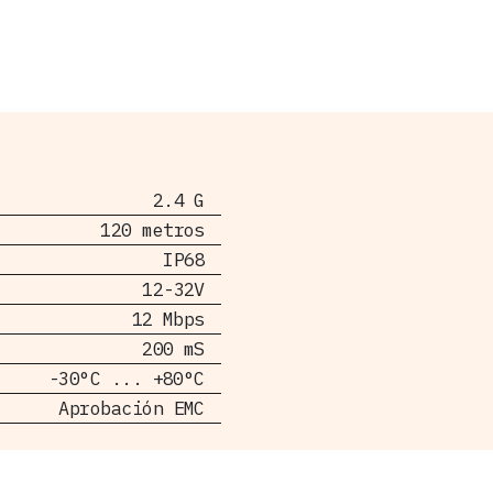
2.4 G
120 metros
IP68
12-32V
12 Mbps
200 mS
-30°C ... +80°C
Aprobación EMC