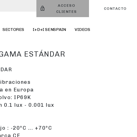
ACCESO
CONTACTO
CLIENTES
SECTORES
I+D+I SENSPAIN
VIDEOS
 GAMA ESTÁNDAR
NDAR
vibraciones
a en Europa
olvo: IP69K
 0.1 lux - 0.001 lux
 : -20°C ... +70°C
arca CE