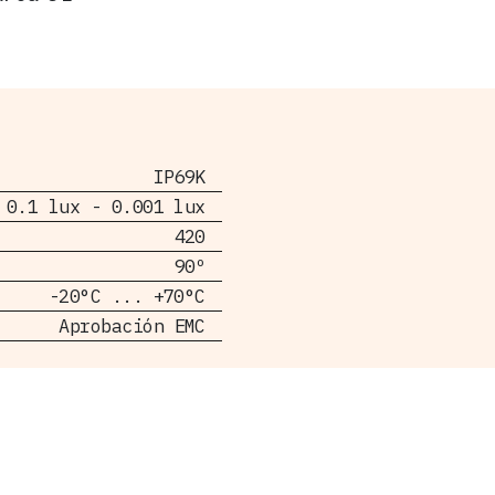
IP69K
 0.1 lux - 0.001 lux
420
90º
-20°C ... +70°C
Aprobación EMC