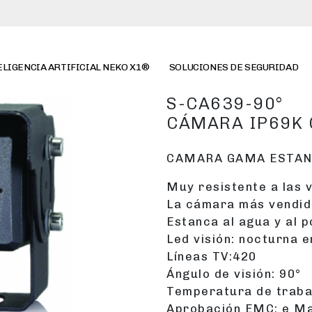
ELIGENCIA ARTIFICIAL NEKO X1®
SOLUCIONES DE SEGURIDAD
S-CA639-90°
CÁMARA IP69K
CAMARA GAMA ESTA
Muy resistente a las 
La cámara más vendid
Estanca al agua y al p
Led visión: nocturna en
Líneas TV:420
Ángulo de visión: 90°
Temperatura de trabajo
Aprobación EMC: e M