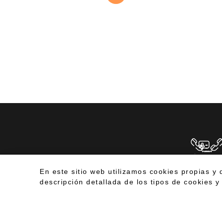
TE LLAMA
© Senspain
+34 