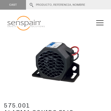
CAST
575.001